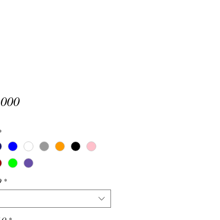
Precio
.000
*
O
*
LO
*