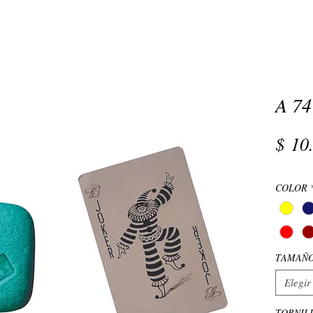
A 74
$ 10
COLOR
TAMAÑ
Elegir
TORNIL