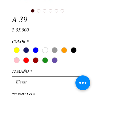
A 39
Precio
$ 35.000
COLOR
*
TAMAÑO
*
Elegir
TORNILLO
*
Elegir
Cantidad
*