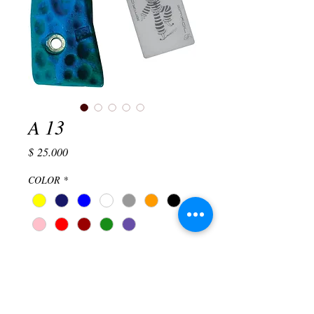
A 13
Precio
$ 25.000
COLOR
*
TAMAÑO
*
Elegir
Cantidad
*