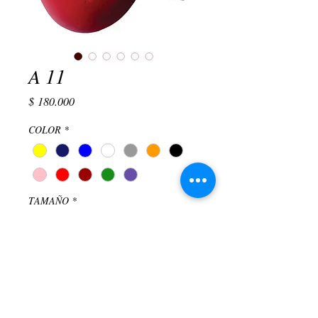
A 11
Precio
$ 180.000
COLOR
*
TAMAÑO
*
Elegir
Cantidad
*